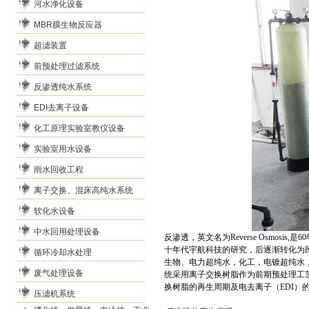
河水净化设备
MBR膜生物反应器
超滤装置
前预处理过滤系统
反渗透纯水系统
EDI去离子设备
化工原理实验室教仪设备
实验室用水设备
雨水回收工程
离子交换、混床高纯水系统
软化水设备
中水回用处理设备
反渗透，英文名为
Reverse Osmosis,
是
60
十年代宇航科技的研究，后逐渐转化为
循环冷却水处理
生物、电力超纯水，化工，电镀超纯水
废气处理设备
统采用离子交换树脂作为前期预处理工
换树脂的再生周期及电去离子（
EDI
）
压滤机系统