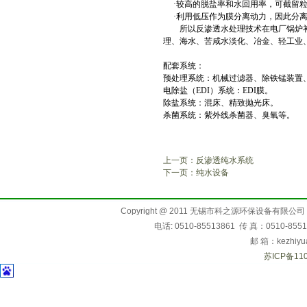
·
较高的脱盐率和水回用率，可截留
·
利用低压作为膜分离动力，因此分
所以反渗透水处理技术在电厂锅炉补
理、海水、苦咸水淡化、冶金、轻工业
配套系统：
预处理系统：机械过滤器、除铁锰装置
电除盐（
EDI
）系统：
EDI
膜。
除盐系统：混床、精致抛光床。
杀菌系统：紫外线杀菌器、臭氧等。
上一页：反渗透纯水系统
下一页：纯水设备
Copyright @ 2011 无锡市科之源环保设备有限公
电话: 0510-85513861 传 真：0510-85
邮 箱：kezhiyu
苏ICP备110