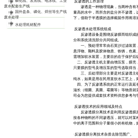
磷化线、发黑线、电泳线、工业
反渗透的工作原理
废水配套生产线
渗透是一种物理现象，当两种含有不
国外盘条、磷化、焊丝等生产线
量高的水中，而所含的盐分并不渗透，
废水处理
下，借助于半透膜的选择截留作用将溶
水处理耗材配件
反渗透水处理系统组成
反渗透设备是围绕反渗膜而组织成的
分和系统清洗部分共同组成。
一、预处理常常由石英沙过滤装置，
悬浮物、颗料及胶体物质、铁锈，色素
需增加软水装置，主要目的在于保护后
二、反渗透主机主要由增压泵，膜壳
只要膜的型号及增压泵的型号选取得当
三、后处理部分主要是对反渗透主机
纯水，如果是用在民用直饮水工艺上，
四、为了反渗透系统的正常运行及延
滋长（细菌、真菌、霉菌等）等物质就
司会为您提供成套技术资料供您参考与
反渗透技术的应用领域及特点
反渗透膜分离技术是利用反渗透膜原
按各种物料的不同渗透压，就可以对某
中的离子范围和分子量很小的有机物，
·
反渗透膜分离技术杂质去除范围广。