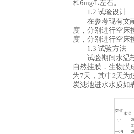
和
6mg/L
左右。
1.2
试验设计
在参考现有文献
度，分别进行空床
度，分别进行空床
1.3
试验方法
试验期间水温较
自然挂膜，生物膜
为
7
天，其中
2
天为
炭滤池进水水质如
数值
水温
小
2
3
平均
2