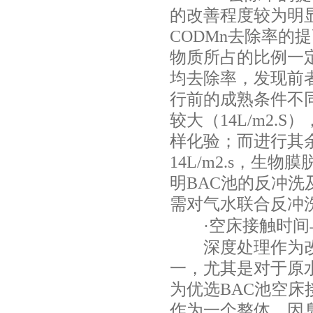
的改善程度较为明
CODMn
去除率的提
物质所占的比例一
均去除率，发现前
行前的成熟条件不
较大（
14L/m2.S
）
样化验；而进行其
14L/m2.s
，生物膜
明
BAC
池的反冲洗
需对气水联合反冲
·空床接触时间
深度处理作为改善
一，尤其是对于原
为优选
BAC
池空床
作为一个整体，因