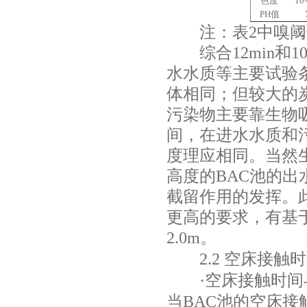
色度
10-
PH
值
注：表
2
中嗅阈
综合
12min
和
1
水水质等主要试验
体相同；但较大的
污染物主要靠生物
间，在进水水质和
度理应相同。当然
高度的
BAC
池的出
截留作用的发挥。
更高的要求，有基
2.0m
。
2.2
空床接触时
·空床接触时间
当
BAC
池的空床接