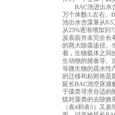
BAC
池进出水
万个体数
/L
左右、
池出水含藻量从
8.5
从
23%
逐渐增加到
7
炭表面并未完全长
的两大除藻途径。
着，生物载体之间
生动物的捕食等。
等微生物的疏水性
的迁移和粘附将是
延长
BAC
池空床接
于藻类寻求合适的
统对藻类的去除效
（表
4
和表
5
）又表
面，过高地延长
BA