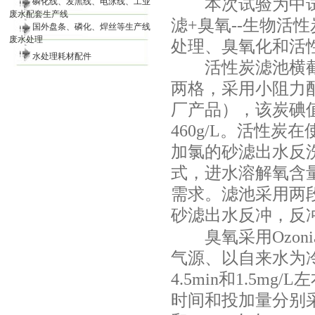
本次试验为中试规
磷化线、发黑线、电泳线、工业
废水配套生产线
滤
+
臭氧
--
生物活性
国外盘条、磷化、焊丝等生产线
废水处理
处理、臭氧化和活
水处理耗材配件
活性炭滤池横截
两格，采用小阻力
厂产品），该炭碘
460g/L
。活性炭在
加氯的砂滤出水反
式，进水溶解氧含
需求。滤池采用两
砂滤出水反冲，反
臭氧采用
Ozoni
气源、以自来水为
4.5min
和
1.5mg/L
左
时间和投加量分别