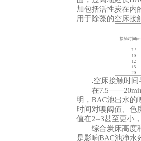
加包括活性炭在内
用于除藻的空床接
接触时间
(m
7.5
10
12
15
20
.
空床接触时间
在
7.5
——
20mi
明，
BAC
池出水的
时间对嗅阈值、色
值在
2--3
甚至更小
综合炭床高度和空
是影响
BAC
池净水